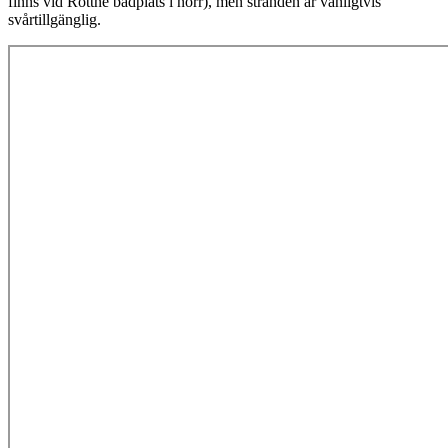
finns vid Rottne badplats i norr), men stranden är vanligtvis
svårtillgänglig.