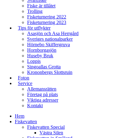
Svartfiske
Fiske är tillåtet
Trolling
Fisketurnering 2022
Fisketurnering 2023
Tips för utflykter
Asasjön och Asa Herrgård​
Sveriges nationalparker
Hörnebo Skiffergruva
Hornborgasjön
Huseby Bruk​
Loppis
Singoallas Grotta
Krononbergs Slottsruin​
Foton
Service
Allemansrätten
Företag på plats
Viktiga adresser
Kontakt
Hem
Fiskevatten
Fiskevatten Special
Västra Silen