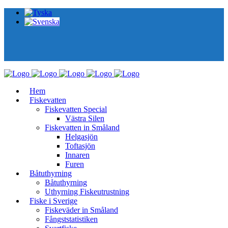
Hem
Fiskevatten
Fiskevatten Special
Västra Silen
Fiskevatten in Småland
Helgasjön
Toftasjön
Innaren​
Furen
Båtuthyrning
Båtuthyrning
Uthyrning Fiskeutrustning
Fiske i Sverige
Fiskeväder in Småland
Fångststatistiken