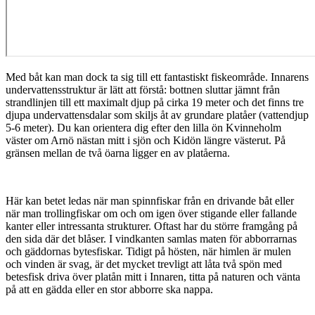
Med båt kan man dock ta sig till ett fantastiskt fiskeområde. Innarens
undervattensstruktur är lätt att förstå: bottnen sluttar jämnt från
strandlinjen till ett maximalt djup på cirka 19 meter och det finns tre
djupa undervattensdalar som skiljs åt av grundare platåer (vattendjup
5-6 meter). Du kan orientera dig efter den lilla ön Kvinneholm
väster om Arnö nästan mitt i sjön och Kidön längre västerut. På
gränsen mellan de två öarna ligger en av platåerna.
Här kan betet ledas när man spinnfiskar från en drivande båt eller
när man trollingfiskar om och om igen över stigande eller fallande
kanter eller intressanta strukturer. Oftast har du större framgång på
den sida där det blåser. I vindkanten samlas maten för abborrarnas
och gäddornas bytesfiskar. Tidigt på hösten, när himlen är mulen
och vinden är svag, är det mycket trevligt att låta två spön med
betesfisk driva över platån mitt i Innaren, titta på naturen och vänta
på att en gädda eller en stor abborre ska nappa.