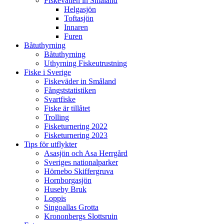
Fiskevatten in Småland
Helgasjön
Toftasjön
Innaren​
Furen
Båtuthyrning
Båtuthyrning
Uthyrning Fiskeutrustning
Fiske i Sverige
Fiskeväder in Småland
Fångststatistiken
Svartfiske
Fiske är tillåtet
Trolling
Fisketurnering 2022
Fisketurnering 2023
Tips för utflykter
Asasjön och Asa Herrgård​
Sveriges nationalparker
Hörnebo Skiffergruva
Hornborgasjön
Huseby Bruk​
Loppis
Singoallas Grotta
Krononbergs Slottsruin​