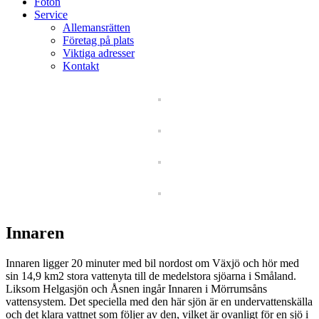
Foton
Service
Allemansrätten
Företag på plats
Viktiga adresser
Kontakt
Innaren
Innaren ligger 20 minuter med bil nordost om Växjö och hör med
sin 14,9 km2 stora vattenyta till de medelstora sjöarna i Småland.
Liksom Helgasjön och Åsnen ingår Innaren i Mörrumsåns
vattensystem. Det speciella med den här sjön är en undervattenskälla
och det klara vattnet som följer av den, vilket är ovanligt för en sjö i