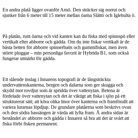
En andra platå ligger ovanför Arnö. Den sträcker sig norrut och
sjunker från 6 meter till 15 meter mellan öarna Slättö och Iglehulta ö.
På platån, runt öarna och vid kanten kan du fiska med spinnspö eller
vertikalt efter abborre och gädda. Om du inte fiskar vertikalt är de
bästa betten för abborre spinnerbaits och gummifiskar, men även
större pluggar – min personliga favorit är Hybrida B1, som också
fungerar utmärkt för gädda.
Ett slående inslag i Innarens topografi är de långsträckta
undervattenskanterna, bergen och dalarna som ger skugga och
skydd mot rovdjur som är spridda över vattenytan. Betena är
fördelade över vattenytan och det är viktigt att fiska i sjön på ett
strukturerat sätt; att köra olika linor över kanterna och framförallt att
variera lurarnas löpdjup. De grundare platåerna som beskrivs ovan
och den södra bassängen är värda att lyfta fram. Å andra sidan är
beståndet av abborre och gädda i Innaren så bra att det är svårt att
fiska förbi fisken permanent.