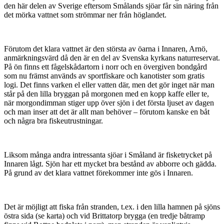
den här delen av Sverige eftersom Smålands sjöar får sin näring från
det mörka vattnet som strömmar ner från höglandet.
Förutom det klara vattnet är den största av öarna i Innaren, Arnö,
anmärkningsvärd då den är en del av Svenska kyrkans naturreservat.
På ön finns ett fågelskådartorn i norr och en övergiven bondgård
som nu främst används av sportfiskare och kanotister som gratis
logi. Det finns varken el eller vatten där, men det gör inget när man
står på den lilla bryggan på morgonen med en kopp kaffe eller te,
när morgondimman stiger upp över sjön i det första ljuset av dagen
och man inser att det är allt man behöver – förutom kanske en båt
och några bra fiskeutrustningar.
Liksom många andra intressanta sjöar i Småland är fisketrycket på
Innaren lågt. Sjön har ett mycket bra bestånd av abborre och gädda.
På grund av det klara vattnet förekommer inte gös i Innaren.
Det är möjligt att fiska från stranden, t.ex. i den lilla hamnen på sjöns
östra sida (se karta) och vid Brittatorp brygga (en tredje båtramp