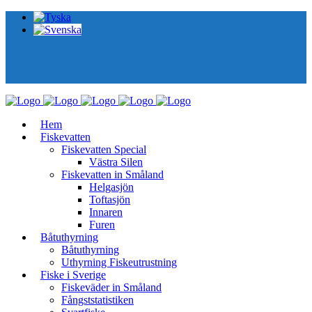
Hem
Fiskevatten
Fiskevatten Special
Västra Silen
Fiskevatten in Småland
Helgasjön
Toftasjön
Innaren​
Furen
Båtuthyrning
Båtuthyrning
Uthyrning Fiskeutrustning
Fiske i Sverige
Fiskeväder in Småland
Fångststatistiken