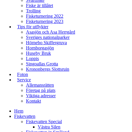
Svartfiske
Fiske är tillåtet
Trolling
Fisketurnering 2022
Fisketurnering 2023
Tips för utflykter
Asasjön och Asa Herrgård​
Sveriges nationalparker
Hörnebo Skiffergruva
Hornborgasjön
Huseby Bruk​
Loppis
Singoallas Grotta
Krononbergs Slottsruin​
Foton
Service
Allemansrätten
Företag på plats
Viktiga adresser
Kontakt
Hem
Fiskevatten
Fiskevatten Special
Västra Silen