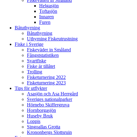
Fiskevatten in Småland
Helgasjön
Toftasjön
Innaren​
Furen
Båtuthyrning
Båtuthyrning
Uthyrning Fiskeutrustning
Fiske i Sverige
Fiskeväder in Småland
Fångststatistiken
Svartfiske
Fiske är tillåtet
Trolling
Fisketurnering 2022
Fisketurnering 2023
Tips för utflykter
Asasjön och Asa Herrgård​
Sveriges nationalparker
Hörnebo Skiffergruva
Hornborgasjön
Huseby Bruk​
Loppis
Singoallas Grotta
Krononbergs Slottsruin​