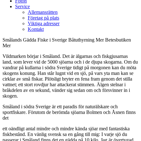
Foton
Service
Allemansrätten
Företag på plats
Viktiga adresser
Kontakt
Smålands Gädda
Fiske i Sverige
Båtuthyrning
Mer
Betesbutiken
Mer
Vildmarken börjar i Småland. Det är älgarnas och fiskgjusarnas
land, som lever vid de 5000 sjöarna och i de djupa skogarna. Om du
vandrar på kullarna i södra Sverige tidigt på morgonen kan du möta
skogens konung. Han står lugnt vid en sjö, på vars yta man kan se
cirklar av små fiskar. Plötsligt bryter en fena fram genom det stilla
vattnet; ett stort rovdjur har attackerat stimmen. Älgen stelnar i
bråkdelen av en sekund, vänder sig sedan om och försvinner in i
skogen.
Småland i södra Sverige är ett paradis för naturälskare och
sportfiskare. Förutom de berömda sjöarna Bolmen och Åsnen finns
det
ett oändligt antal mindre och mindre kända sjöar med fantastiska
fiskbestånd. En vänlig svensk sa en gång till mig: I varje sjö du
passerar i Småland finns det en gädda på 10 kilo. Jag är övertygad