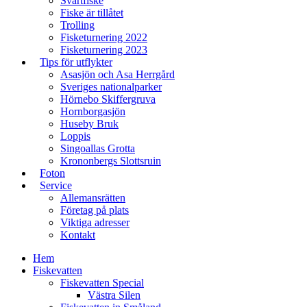
Svartfiske
Fiske är tillåtet
Trolling
Fisketurnering 2022
Fisketurnering 2023
Tips för utflykter
Asasjön och Asa Herrgård​
Sveriges nationalparker
Hörnebo Skiffergruva
Hornborgasjön
Huseby Bruk​
Loppis
Singoallas Grotta
Krononbergs Slottsruin​
Foton
Service
Allemansrätten
Företag på plats
Viktiga adresser
Kontakt
Hem
Fiskevatten
Fiskevatten Special
Västra Silen