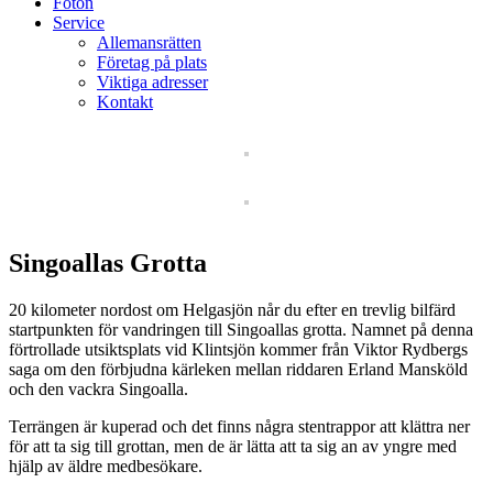
Foton
Service
Allemansrätten
Företag på plats
Viktiga adresser
Kontakt
Singoallas Grotta
20 kilometer nordost om Helgasjön når du efter en trevlig bilfärd
startpunkten för vandringen till Singoallas grotta. Namnet på denna
förtrollade utsiktsplats vid Klintsjön kommer från Viktor Rydbergs
saga om den förbjudna kärleken mellan riddaren Erland Mansköld
och den vackra Singoalla.
Terrängen är kuperad och det finns några stentrappor att klättra ner
för att ta sig till grottan, men de är lätta att ta sig an av yngre med
hjälp av äldre medbesökare.