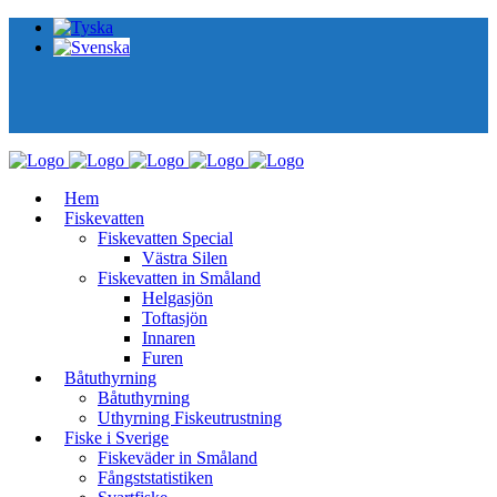
Hem
Fiskevatten
Fiskevatten Special
Västra Silen
Fiskevatten in Småland
Helgasjön
Toftasjön
Innaren​
Furen
Båtuthyrning
Båtuthyrning
Uthyrning Fiskeutrustning
Fiske i Sverige
Fiskeväder in Småland
Fångststatistiken