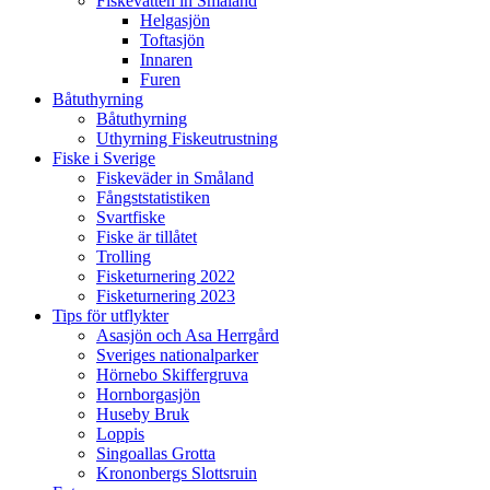
Fiskevatten in Småland
Helgasjön
Toftasjön
Innaren​
Furen
Båtuthyrning
Båtuthyrning
Uthyrning Fiskeutrustning
Fiske i Sverige
Fiskeväder in Småland
Fångststatistiken
Svartfiske
Fiske är tillåtet
Trolling
Fisketurnering 2022
Fisketurnering 2023
Tips för utflykter
Asasjön och Asa Herrgård​
Sveriges nationalparker
Hörnebo Skiffergruva
Hornborgasjön
Huseby Bruk​
Loppis
Singoallas Grotta
Krononbergs Slottsruin​