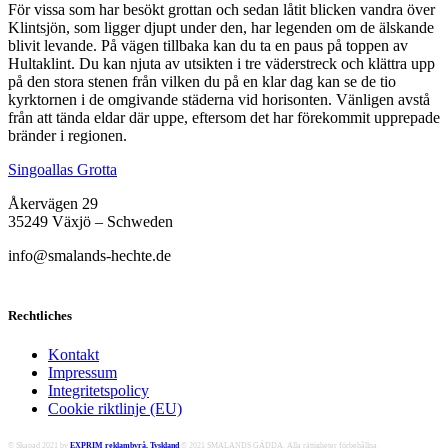
För vissa som har besökt grottan och sedan låtit blicken vandra över
Klintsjön, som ligger djupt under den, har legenden om de älskande
blivit levande. På vägen tillbaka kan du ta en paus på toppen av
Hultaklint. Du kan njuta av utsikten i tre väderstreck och klättra upp
på den stora stenen från vilken du på en klar dag kan se de tio
kyrktornen i de omgivande städerna vid horisonten. Vänligen avstå
från att tända eldar där uppe, eftersom det har förekommit upprepade
bränder i regionen.
Singoallas Grotta
Åkervägen 29
35249 Växjö – Schweden
info@smalands-hechte.de
Rechtliches
Kontakt
Impressum
Integritetspolicy
Cookie riktlinje (EU)
© Skapad 2021 by
EXPRIM reklambyrå, Tyskland
© 2021 SMALANDS GÄDDA. Alla rättigheter förbehållna