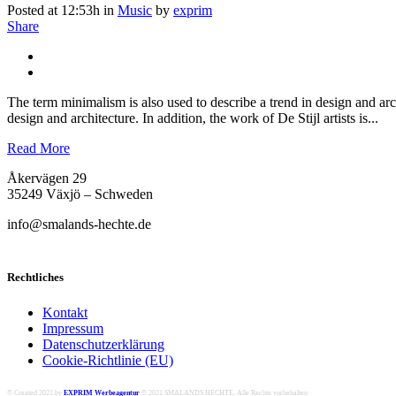
Posted at 12:53h
in
Music
by
exprim
Share
The term minimalism is also used to describe a trend in design and arc
design and architecture. In addition, the work of De Stijl artists is...
Read More
Åkervägen 29
35249 Växjö – Schweden
info@smalands-hechte.de
Rechtliches
Kontakt
Impressum
Datenschutzerklärung
Cookie-Richtlinie (EU)
© Created 2021 by
EXPRIM Werbeagentur
© 2021 SMALANDS HECHTE. Alle Rechte vorbehalten