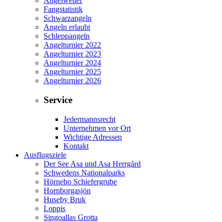
Angelwetter
Fangstatistik
Schwarzangeln
Angeln erlaubt
Schleppangeln
Angelturnier 2022
Angelturnier 2023
Angelturnier 2024
Angelturnier 2025
Angelturnier 2026
Service
Jedermannsrecht
Unternehmen vor Ort
Wichtige Adressen
Kontakt
Ausflugsziele
Der See Asa und Asa Herrgård
Schwedens Nationalparks
Hörnebo Schiefergrube
Hornborgasjön
Huseby Bruk
Loppis
Singoallas Grotta