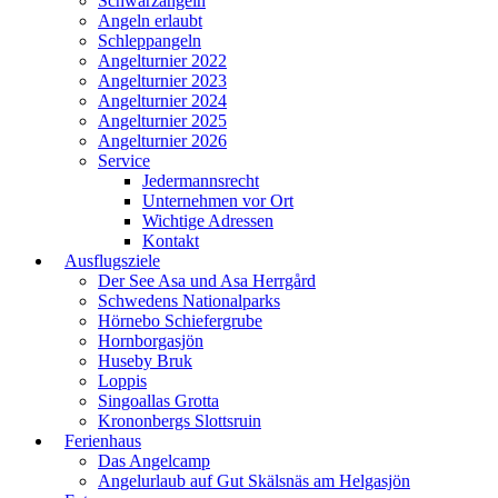
Schwarzangeln
Angeln erlaubt
Schleppangeln
Angelturnier 2022
Angelturnier 2023
Angelturnier 2024
Angelturnier 2025
Angelturnier 2026
Service
Jedermannsrecht
Unternehmen vor Ort
Wichtige Adressen
Kontakt
Ausflugsziele
Der See Asa und Asa Herrgård
Schwedens Nationalparks
Hörnebo Schiefergrube
Hornborgasjön
Huseby Bruk
Loppis
Singoallas Grotta
Krononbergs Slottsruin
Ferienhaus
Das Angelcamp
Angelurlaub auf Gut Skälsnäs am Helgasjön