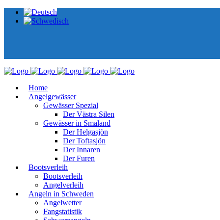
Home
Angelgewässer
Gewässer Spezial
Der Västra Silen
Gewässer in Smaland
Der Helgasjön
Der Toftasjön
Der Innaren
Der Furen
Bootsverleih
Bootsverleih
Angelverleih
Angeln in Schweden
Angelwetter
Fangstatistik