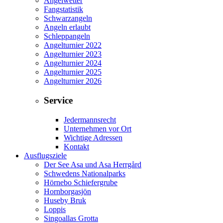
Angelwetter
Fangstatistik
Schwarzangeln
Angeln erlaubt
Schleppangeln
Angelturnier 2022
Angelturnier 2023
Angelturnier 2024
Angelturnier 2025
Angelturnier 2026
Service
Jedermannsrecht
Unternehmen vor Ort
Wichtige Adressen
Kontakt
Ausflugsziele
Der See Asa und Asa Herrgård
Schwedens Nationalparks
Hörnebo Schiefergrube
Hornborgasjön
Huseby Bruk
Loppis
Singoallas Grotta