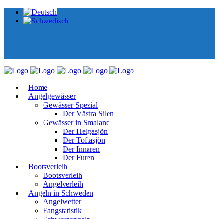
Home
Angelgewässer
Gewässer Spezial
Der Västra Silen
Gewässer in Smaland
Der Helgasjön
Der Toftasjön
Der Innaren
Der Furen
Bootsverleih
Bootsverleih
Angelverleih
Angeln in Schweden
Angelwetter
Fangstatistik