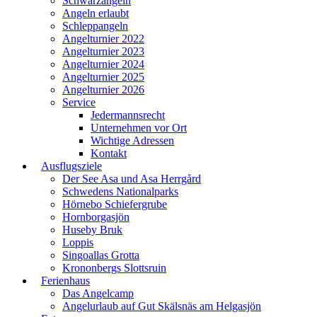
Schwarzangeln
Angeln erlaubt
Schleppangeln
Angelturnier 2022
Angelturnier 2023
Angelturnier 2024
Angelturnier 2025
Angelturnier 2026
Service
Jedermannsrecht
Unternehmen vor Ort
Wichtige Adressen
Kontakt
Ausflugsziele
Der See Asa und Asa Herrgård
Schwedens Nationalparks
Hörnebo Schiefergrube
Hornborgasjön
Huseby Bruk
Loppis
Singoallas Grotta
Krononbergs Slottsruin
Ferienhaus
Das Angelcamp
Angelurlaub auf Gut Skälsnäs am Helgasjön