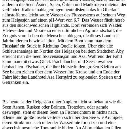
anderem die Seen Åsnen, Salen, Örken und Madkroken miteinander
verbindet. Kalksteinablagerungen neutralisieren das im Oberlauf
nährstoffarme leicht saure Wasser des Flusssystems auf seinem Weg
zum Helgasjön auf einen pH-Wert von 6,7. Das Wasser fließt herab
aus den südschwedischen Highlands. Dort verbinden sich Wälder,
Viehweiden und Moore zu einer urtümlichen Agrarlandschaft, die
Zeugnis vom Leben der Menschen ablegen, die dieses Land seit
Jahrhunderten bewirtschaften. Mit dem Boot kann man dem
Flusslauf ein Stück in Richtung Quelle folgen. Über eine alte
Schleusenanlage im Norden des Helgasjön bei dem Städtchen Åby
erreicht man die Seen Skavenäsasjön und Asa. Während der Fahrt
kann man mit etwas Glück Prachttaucher und Seeschwalben
beobachten. Fischadler, die ihre Horste in den großen Kiefern am
See bauen ziehen über dem Wasser ihre Kreise und am Ende der
Fahrt lädt das Landhotel Asa Herrgård zu regionalen Speisen und
Getränken ein.
Bis heute ist der Helgasjön unter Anglern nicht so bekannt wie die
Seen Åsnen, Rusken oder Bolmen. Trotzdem, oder gerade
deswegen, steht er diesen Seen an Fischreichtum in nichts nach.
Kleine und große Inseln verteilen sich über den See wie Archipele,
deren Strukturen sich unter der Wasserlinie fortsetzen und eine
abwechslungsreiche Topgraphie bilden. An Abbruchkanten fallen