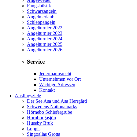
Angelwetter
Fangstatistik
Schwarzangeln
Angeln erlaubt
Schleppangeln
Angelturnier 2022
Angelturnier 2023
Angelturnier 2024
Angelturnier 2025
Angelturnier 2026
Service
Jedermannsrecht
Unternehmen vor Ort
Wichtige Adressen
Kontakt
Ausflugsziele
Der See Asa und Asa Herrgård
Schwedens Nationalparks
Hörnebo Schiefergrube
Hornborgasjön
Huseby Bruk
Loppis
Singoallas Grotta