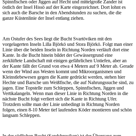
Spinnfischen oder Jiggen auf Hecht und mittelgroße Zander ist
östlich der Insel Hissö auf der Karte eingezeichnet. Dort lohnt es
sich auch die Barsche in den Abendstunden zu suchen, die die
ganze Küstenlinie der Insel entlang ziehen.
Am Ostufer des Sees liegt die Bucht Svartöviken mit den
vorgelagerten Inseln Lilla Björkö und Stora Björkö. Folgt man einer
Linie über die beiden Inseln in Richtung Norden verläuft dort eine
Kante. In die Bucht hinein bildet der Gewässergrund eine
zerklüftete Landschaft mit einigen gefährlichen Untiefen, aber an
der Kante fällt der Grund von etwa 4 Metern auf 9 Meter ab. Gerade
wenn der Wind aus Westen kommt und Mikroorganismen und
Kleinstlebewesen gegen die Kante gedrückt werden, stehen hier
Hechte und Barsche um Weißfische, die auf Nahrungssuche sind, zu
jagen. Eine Topstelle zum Schleppen, Spinnfischen, Jiggen und
Vertikalangeln. Wenn man dieser Linie in Richtung Norden in die
nächste Bucht folgt verliert sich die Kante in Richtung Ufer.
Trotzdem sollte man der Linie unbedingt in Richtung Norden
folgen, einen 8-10 Meter tief laufenden Köder montieren und schön
langsam Schleppen.
In der südlichen Bucht (Sandsbroviken) ist der Übergang zum