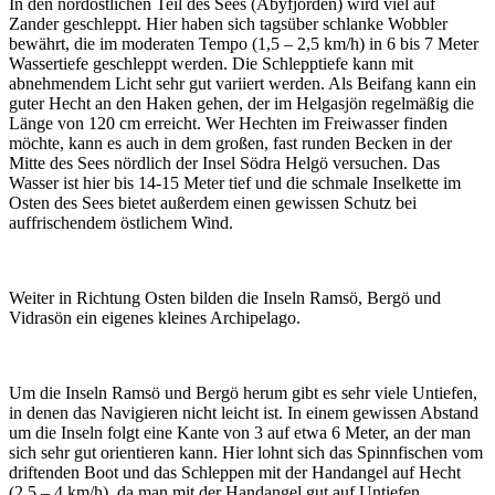
In den nordöstlichen Teil des Sees (Åbyfjorden) wird viel auf
Zander geschleppt. Hier haben sich tagsüber schlanke Wobbler
bewährt, die im moderaten Tempo (1,5 – 2,5 km/h) in 6 bis 7 Meter
Wassertiefe geschleppt werden. Die Schlepptiefe kann mit
abnehmendem Licht sehr gut variiert werden. Als Beifang kann ein
guter Hecht an den Haken gehen, der im Helgasjön regelmäßig die
Länge von 120 cm erreicht. Wer Hechten im Freiwasser finden
möchte, kann es auch in dem großen, fast runden Becken in der
Mitte des Sees nördlich der Insel Södra Helgö versuchen. Das
Wasser ist hier bis 14-15 Meter tief und die schmale Inselkette im
Osten des Sees bietet außerdem einen gewissen Schutz bei
auffrischendem östlichem Wind.
Weiter in Richtung Osten bilden die Inseln Ramsö, Bergö und
Vidrasön ein eigenes kleines Archipelago.
Um die Inseln Ramsö und Bergö herum gibt es sehr viele Untiefen,
in denen das Navigieren nicht leicht ist. In einem gewissen Abstand
um die Inseln folgt eine Kante von 3 auf etwa 6 Meter, an der man
sich sehr gut orientieren kann. Hier lohnt sich das Spinnfischen vom
driftenden Boot und das Schleppen mit der Handangel auf Hecht
(2,5 – 4 km/h), da man mit der Handangel gut auf Untiefen