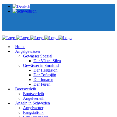
Home
Angelgewässer
Gewässer Spezial
Der Västra Silen
Gewässer in Smaland
Der Helgasjön
Der Toftasjön
Der Innaren
Der Furen
Bootsverleih
Bootsverleih
Angelverleih
Angeln in Schweden
Angelwetter
Fangstatistik