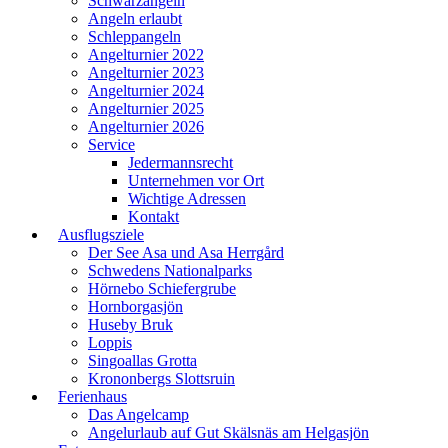
Schwarzangeln
Angeln erlaubt
Schleppangeln
Angelturnier 2022
Angelturnier 2023
Angelturnier 2024
Angelturnier 2025
Angelturnier 2026
Service
Jedermannsrecht
Unternehmen vor Ort
Wichtige Adressen
Kontakt
Ausflugsziele
Der See Asa und Asa Herrgård
Schwedens Nationalparks
Hörnebo Schiefergrube
Hornborgasjön
Huseby Bruk
Loppis
Singoallas Grotta
Krononbergs Slottsruin
Ferienhaus
Das Angelcamp
Angelurlaub auf Gut Skälsnäs am Helgasjön