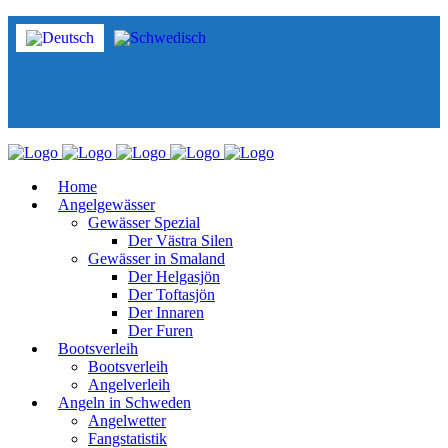
Home
Angelgewässer
Gewässer Spezial
Der Västra Silen
Gewässer in Smaland
Der Helgasjön
Der Toftasjön
Der Innaren
Der Furen
Bootsverleih
Bootsverleih
Angelverleih
Angeln in Schweden
Angelwetter
Fangstatistik