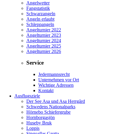
Angelwetter
Fangstatistik
Schwarzangeln
Angeln erlaubt
Schleppangeln
Angelturnier 2022
Angelturnier 2023
Angelturnier 2024
Angelturnier 2025
Angelturnier 2026
Service
Jedermannsrecht
Unternehmen vor Ort
Wichtige Adressen
Kontakt
Ausflugsziele
Der See Asa und Asa Herrgård
Schwedens Nationalparks
Hörnebo Schiefergrube
Hornborgasjön
Huseby Bruk
Loppis
Singoallas Grotta