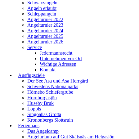
Schwarzangeln
Angeln erlaubt
Schleppangeln
Angelturnier 2022
Angelturnier 2023
Angelturnier 2024
Angelturnier 2025
Angelturnier 2026
Service
Jedermannsrecht
Unternehmen vor Ort
Wichtige Adressen
Kontakt
Ausflugsziele
Der See Asa und Asa Herrgård
Schwedens Nationalparks
Hörnebo Schiefergrube
Hornborgasjön
Huseby Bruk
Loppis
Singoallas Grotta
Krononbergs Slottsruin
Ferienhaus
Das Angelcamp
Angelurlaub auf Gut Skälsnäs am Helgasjön